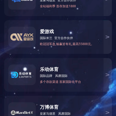
S型中开泵
Sh(R)型中开泵
大
小
型
型
TDOS型双吸中开离心泵
TDOS型双吸中开离心泵
大
小
型
型