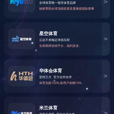
D型卧式多级离心泵
MD型卧式多级离心泵
小
大
型
型
D型卧式多级离心泵
开云网页版页面
大
大
型
型